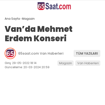
22.4
°
VAN
Ana Sayfa
›
Magazin
GALERİ
VİDEO
YAZARLAR
Van’da Mehmet
Erdem Konseri
ANASAYFA
VAN
65saat.com Van Haberleri
TÜM YAZILARI
BÖLGE
Giriş: 29-05-2022 18:14
Magazin
Van Haberleri
GÜNDEM
Güncelleme: 20-03-2024 20:59
EKONOMİ
SİYASET
SAĞLIK
SPOR