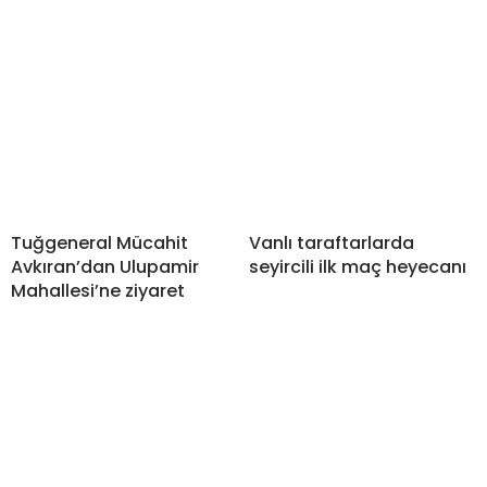
Tuğgeneral Mücahit
Vanlı taraftarlarda
Avkıran’dan Ulupamir
seyircili ilk maç heyecanı
Mahallesi’ne ziyaret