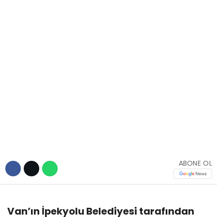
TEKNOLOJİ
WhatsApp İhbar
Hattı
Facebook
ABONE OL
Instagram
Youtube
Van’ın İpekyolu Belediyesi tarafından