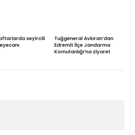
aftarlarda seyircili
Tuğgeneral Avkıran’dan
heyecanı
Edremit İlçe Jandarma
Komutanlığı’na ziyaret