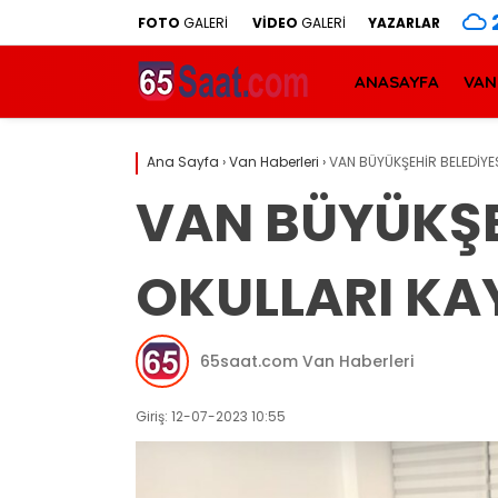
FOTO
GALERİ
VİDEO
GALERİ
YAZARLAR
ANASAYFA
VAN
Ana Sayfa
›
Van Haberleri
›
VAN BÜYÜKŞEHİR BELEDİYE
VAN BÜYÜKŞE
OKULLARI KAY
65saat.com Van Haberleri
Giriş: 12-07-2023 10:55