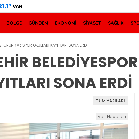
21.1
°
VAN
BÖLGE
GÜNDEM
EKONOMİ
SİYASET
SAĞLIK
SP
SPORUN YAZ SPOR OKULLARI KAYITLARI SONA ERDİ
HİR BELEDİYESPOR
ITLARI SONA ERDİ
TÜM YAZILARI
Van Haberleri