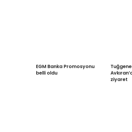
EGM Banka Promosyonu
Tuğgener
belli oldu
Avkıran’d
ziyaret