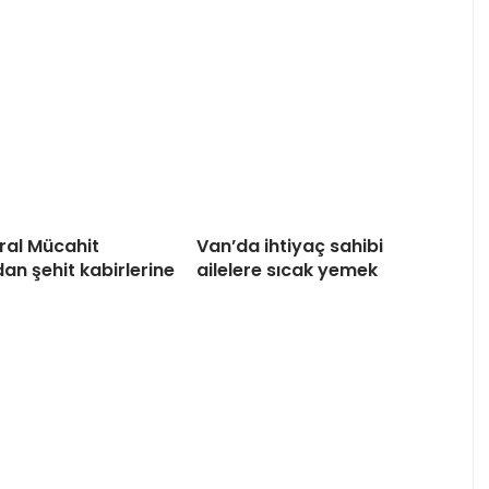
al Mücahit
Van’da ihtiyaç sahibi
an şehit kabirlerine
ailelere sıcak yemek