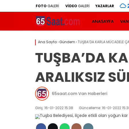
FOTO
GALERİ
VİDEO
GALERİ
YAZARLAR
ANASAYFA
VAN
Ana Sayfa
›
Gündem
›
TUŞBA’DA KARLA MÜCADELE ÇA
TUŞBA’DA KA
ARALIKSIZ S
65saat.com Van Haberleri
Giriş: 16-01-2022 15:38
Güncelleme: 16-01-2022 15:3