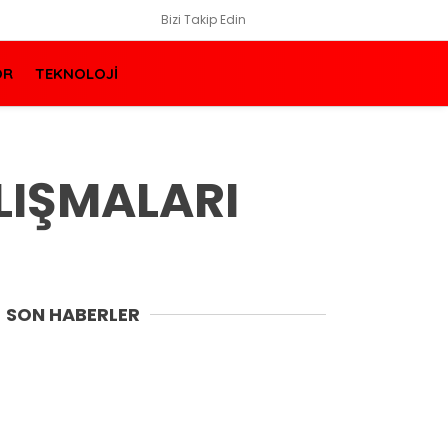
Bizi Takip Edin
OR
TEKNOLOJİ
LIŞMALARI
SON HABERLER