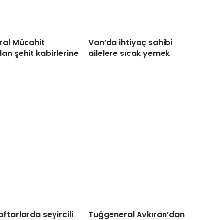
al Mücahit
Van’da ihtiyaç sahibi
an şehit kabirlerine
ailelere sıcak yemek
aftarlarda seyircili
Tuğgeneral Avkıran’dan