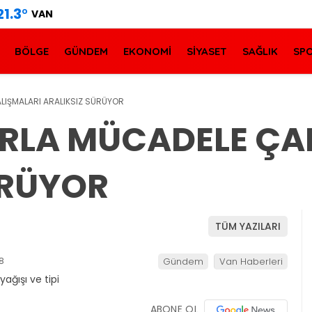
21.3
°
VAN
BÖLGE
GÜNDEM
EKONOMİ
SİYASET
SAĞLIK
SP
LIŞMALARI ARALIKSIZ SÜRÜYOR
RLA MÜCADELE ÇA
ÜRÜYOR
TÜM YAZILARI
8
Gündem
Van Haberleri
ABONE OL