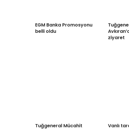
EGM Banka Promosyonu
Tuğgener
belli oldu
Avkıran’d
ziyaret
Tuğgeneral Mücahit
Vanlı tar