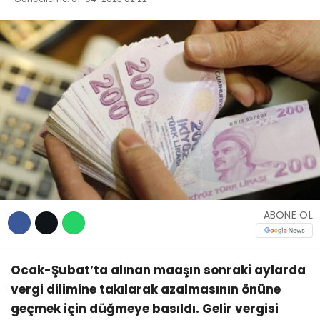
TEKNOLOJİ
WhatsApp İhbar
Hattı
Facebook
ABONE OL
Instagram
Ocak-Şubat’ta alınan maaşın sonraki aylarda
vergi dilimine takılarak azalmasının önüne
Youtube
geçmek için düğmeye basıldı. Gelir vergisi