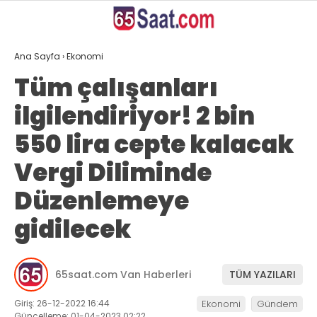
29.6
°
VAN
Ana Sayfa
›
Ekonomi
GALERİ
VİDEO
YAZARLAR
Tüm çalışanları
ilgilendiriyor! 2 bin
ANASAYFA
550 lira cepte kalacak
VAN
Vergi Diliminde
BÖLGE
Düzenlemeye
GÜNDEM
gidilecek
EKONOMİ
SİYASET
65saat.com Van Haberleri
TÜM YAZILARI
SAĞLIK
Giriş: 26-12-2022 16:44
Ekonomi
Gündem
SPOR
Güncelleme: 01-04-2023 02:22