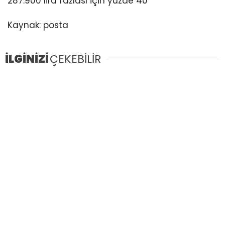
287.900 lira fazlası için yüzde 40
Kaynak: posta
İLGİNİZİ
ÇEKEBİLİR