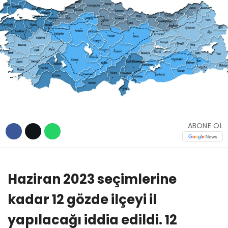
TEKNOLOJİ
WhatsApp İhbar
Hattı
ABONE OL
Facebook
Haziran 2023 seçimlerine
Instagram
kadar 12 gözde ilçeyi il
yapılacağı iddia edildi. 12
Youtube