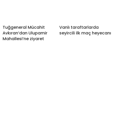
Tuğgeneral Mücahit
Vanlı taraftarlarda
Avkıran’dan Ulupamir
seyircili ilk maç heyecanı
Mahallesi’ne ziyaret