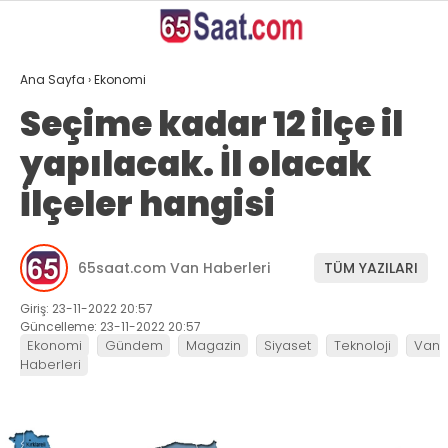
27.4
°
VAN
Ana Sayfa
›
Ekonomi
GALERİ
VİDEO
YAZARLAR
Seçime kadar 12 ilçe il
yapılacak. İl olacak
ANASAYFA
İlçeler hangisi
VAN
BÖLGE
65saat.com Van Haberleri
TÜM YAZILARI
GÜNDEM
Giriş: 23-11-2022 20:57
EKONOMİ
Güncelleme: 23-11-2022 20:57
Ekonomi
Gündem
Magazin
Siyaset
Teknoloji
Van
Haberleri
SİYASET
SAĞLIK
SPOR