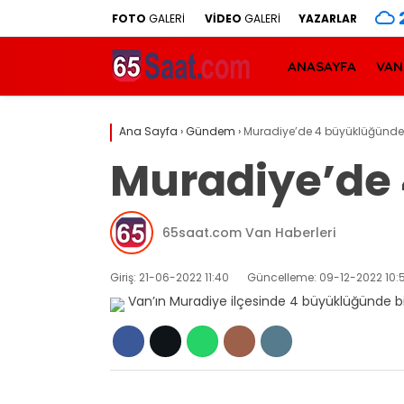
FOTO
GALERİ
VİDEO
GALERİ
YAZARLAR
ANASAYFA
VAN
Ana Sayfa
›
Gündem
›
Muradiye’de 4 büyüklüğünd
Muradiye’de
65saat.com Van Haberleri
Giriş: 21-06-2022 11:40
Güncelleme: 09-12-2022 10: