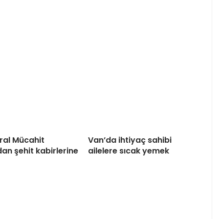
al Mücahit
Van’da ihtiyaç sahibi
an şehit kabirlerine
ailelere sıcak yemek