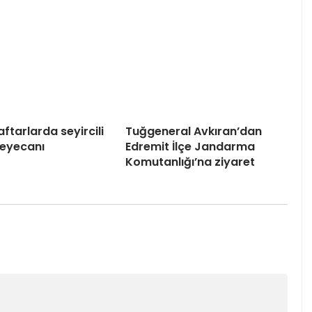
aftarlarda seyircili
Tuğgeneral Avkıran’dan
heyecanı
Edremit İlçe Jandarma
Komutanlığı’na ziyaret