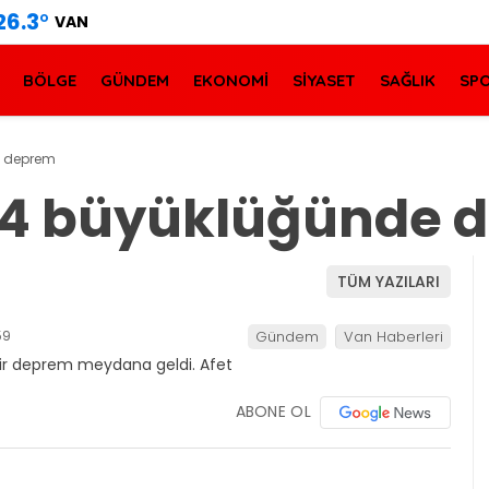
26.3
°
VAN
BÖLGE
GÜNDEM
EKONOMİ
SİYASET
SAĞLIK
SP
e deprem
 4 büyüklüğünde 
TÜM YAZILARI
59
Gündem
Van Haberleri
ABONE OL