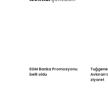
EGM Banka Promosyonu
Tuğgener
belli oldu
Avkıran’d
ziyaret