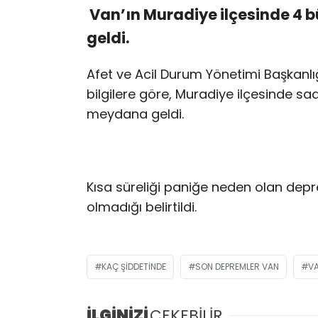
Van’ın Muradiye ilçesinde 4
geldi.
Afet ve Acil Durum Yönetimi Başkanlı
bilgilere göre, Muradiye ilçesinde sa
meydana geldi.
Kısa süreliği paniğe neden olan dep
olmadığı belirtildi.
KAÇ ŞIDDETINDE
SON DEPREMLER VAN
V
İLGİNİZİ
ÇEKEBİLİR