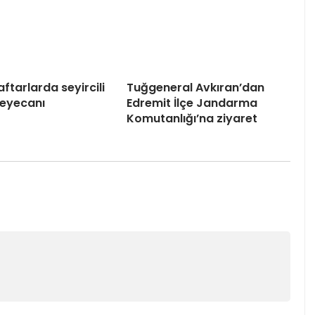
aftarlarda seyircili
Tuğgeneral Avkıran’dan
heyecanı
Edremit İlçe Jandarma
Komutanlığı’na ziyaret