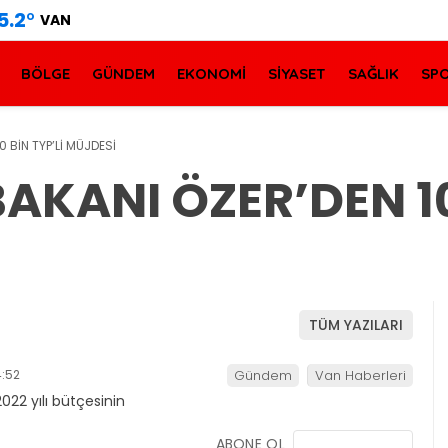
5.2
°
VAN
BÖLGE
GÜNDEM
EKONOMİ
SİYASET
SAĞLIK
SP
0 BİN TYP’Lİ MÜJDESİ
BAKANI ÖZER’DEN 10
TÜM YAZILARI
:52
Gündem
Van Haberleri
ABONE OL