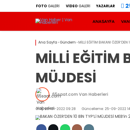
2
FOTO
GALERİ
VİDEO
GALERİ
YAZARLAR
ANASAYFA
VAN
Ana Sayfa
›
Gündem
›
MİLLİ EĞİTİM BAKANI ÖZER’DEN 1
MİLLİ EĞİTİM 
MÜJDESİ
65saat.com Van Haberleri
Giriş: 28-01-2022 09:28
Güncelleme: 25-09-2022 14