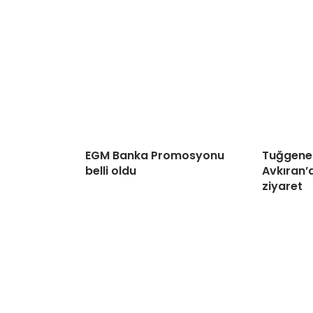
EGM Banka Promosyonu
Tuğgener
belli oldu
Avkıran’d
ziyaret