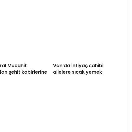
al Mücahit
Van’da ihtiyaç sahibi
an şehit kabirlerine
ailelere sıcak yemek