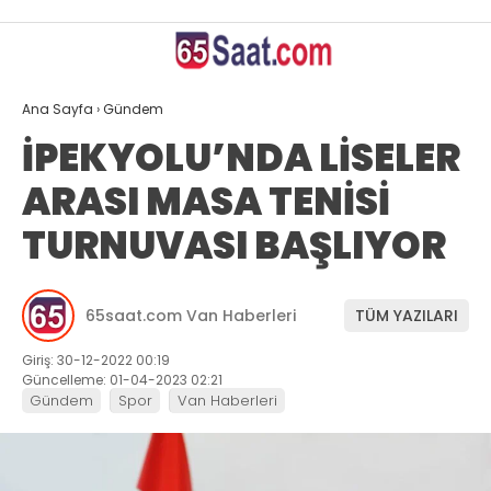
TEKNOLOJİ
Ana Sayfa
›
Gündem
İPEKYOLU’NDA LİSELER
WhatsApp İhbar
ARASI MASA TENİSİ
Hattı
TURNUVASI BAŞLIYOR
Facebook
65saat.com Van Haberleri
TÜM YAZILARI
Giriş: 30-12-2022 00:19
Güncelleme: 01-04-2023 02:21
Gündem
Spor
Van Haberleri
Instagram
Youtube