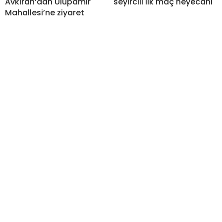
Avkıran’dan Ulupamir
seyircili ilk maç heyecanı
Mahallesi’ne ziyaret