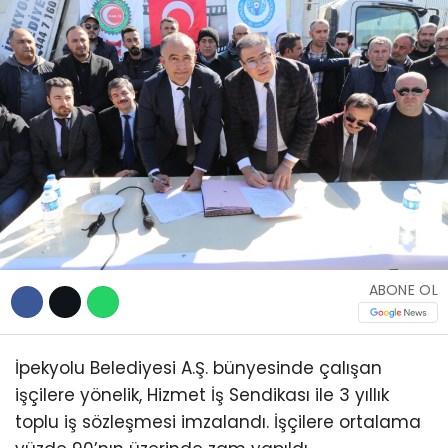
TEKNOLOJİ
WhatsApp İhbar
Hattı
Facebook
ABONE OL
İpekyolu Belediyesi A.Ş. bünyesinde çalışan
Instagram
işçilere yönelik, Hizmet İş Sendikası ile 3 yıllık
toplu iş sözleşmesi imzalandı. İşçilere ortalama
Youtube