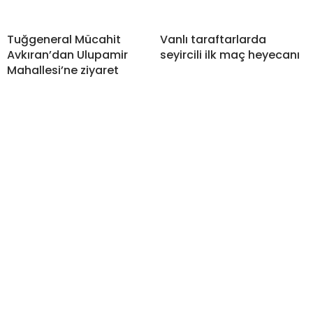
Tuğgeneral Mücahit
Vanlı taraftarlarda
Avkıran’dan Ulupamir
seyircili ilk maç heyecanı
Mahallesi’ne ziyaret