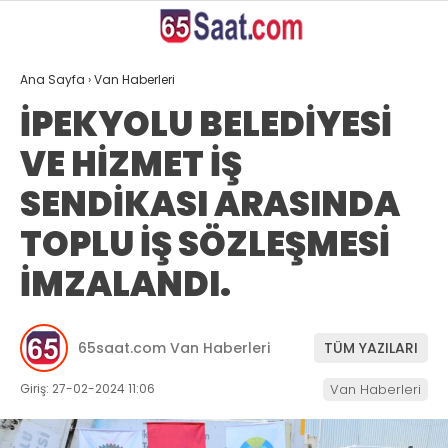
28.5
°
VAN
Ana Sayfa
›
Van Haberleri
GALERİ
VİDEO
YAZARLAR
İPEKYOLU BELEDİYESİ
VE HİZMET İŞ
ANASAYFA
SENDİKASI ARASINDA
VAN
TOPLU İŞ SÖZLEŞMESİ
BÖLGE
İMZALANDI.
GÜNDEM
EKONOMİ
65saat.com Van Haberleri
TÜM YAZILARI
SİYASET
Giriş: 27-02-2024 11:06
Van Haberleri
SAĞLIK
SPOR