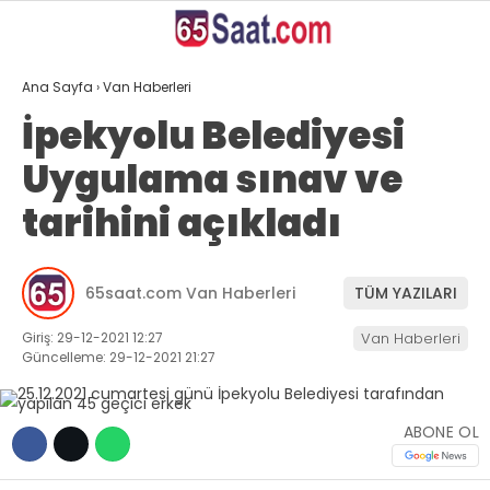
24.4
°
VAN
Ana Sayfa
›
Van Haberleri
GALERİ
VİDEO
YAZARLAR
İpekyolu Belediyesi
Uygulama sınav ve
ANASAYFA
tarihini açıkladı
VAN
BÖLGE
65saat.com Van Haberleri
TÜM YAZILARI
GÜNDEM
Giriş: 29-12-2021 12:27
Van Haberleri
EKONOMİ
Güncelleme: 29-12-2021 21:27
SİYASET
ABONE OL
SAĞLIK
SPOR