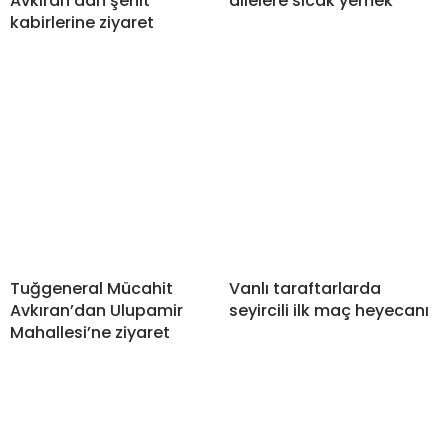
Avkıran’dan şehit
ailelere sıcak yemek
kabirlerine ziyaret
Tuğgeneral Mücahit
Vanlı taraftarlarda
Avkıran’dan Ulupamir
seyircili ilk maç heyecanı
Mahallesi’ne ziyaret