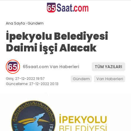
27.6
°
VAN
Ana Sayfa
›
Gündem
GALERİ
VİDEO
YAZARLAR
İpekyolu Belediyesi
Daimi İşçi Alacak
ANASAYFA
VAN
65saat.com Van Haberleri
TÜM YAZILARI
BÖLGE
Giriş: 27-12-2022 19:57
Gündem
Van Haberleri
GÜNDEM
Güncelleme: 27-12-2022 20:13
EKONOMİ
SİYASET
SAĞLIK
SPOR