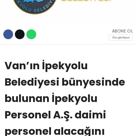
TEKNOLOJİ
ABONE OL
WhatsApp İhbar
Hattı
Van’ın İpekyolu
Belediyesi bünyesinde
Facebook
bulunan İpekyolu
Personel A.Ş. daimi
Instagram
personel alacağını
Youtube