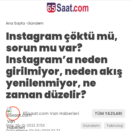
27.4
°
VAN
Ana Sayfa
›
Gündem
GALERİ
VİDEO
YAZARLAR
Instagram çöktü mü,
sorun mu var?
ANASAYFA
Instagram’a neden
VAN
girilmiyor, neden akış
BÖLGE
yenilenmiyor, ne
GÜNDEM
zaman düzelir?
EKONOMİ
SİYASET
65saat.com Van Haberleri
TÜM YAZILARI
SAĞLIK
Giriş: 26-12-2022 21:53
Gündem
Teknoloji
SPOR
Güncelleme: 01-04-2023 02:22