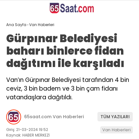
25.2
°
VAN
Ana Sayfa
›
Van Haberleri
GALERİ
VİDEO
YAZARLAR
Gürpınar Belediyesi
baharı binlerce fidan
ANASAYFA
dağıtımı ile karşıladı
VAN
BÖLGE
Van’ın Gürpınar Belediyesi tarafından 4 bin
ceviz, 3 bin badem ve 3 bin çam fidanı
GÜNDEM
vatandaşlara dağıtıldı.
EKONOMİ
SİYASET
65saat.com Van Haberleri
TÜM YAZILARI
SAĞLIK
Giriş: 21-03-2024 19:52
Van Haberleri
Kaynak: HABER MERKEZİ
SPOR