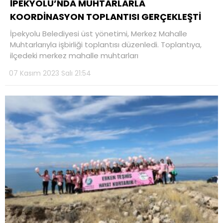
İPEKYOLU’NDA MUHTARLARLA
KOORDİNASYON TOPLANTISI GERÇEKLEŞTİ
TEKNOLOJİ
İpekyolu Belediyesi üst yönetimi, Merkez Mahalle
Muhtarlarıyla işbirliği toplantısı düzenledi. Toplantıya,
ilçedeki merkez mahalle muhtarları
07 Kasım 2023 Salı 21:54
WhatsApp İhbar
Hattı
Facebook
Instagram
Youtube