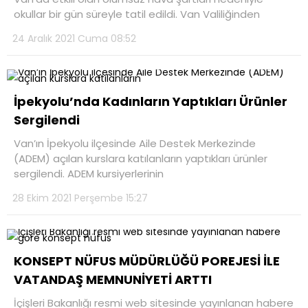
okullar bir gün süreyle tatil edildi. Van Valiliğinden
24 Aralık 2021 Cuma 08:52
İpekyolu’nda Kadınların Yaptıkları Ürünler
Sergilendi
Van’ın İpekyolu ilçesinde Aile Destek Merkezinde
(ADEM) açılan kurslara katılanların yaptıkları ürünler
sergilendi. ADEM kursiyerlerinin
28 Ekim 2021 Perşembe 15:27
KONSEPT NÜFUS MÜDÜRLÜĞÜ POREJESİ İLE
VATANDAŞ MEMNUNİYETİ ARTTI
İçişleri Bakanlığı resmi web sitesinde yayınlanan habere