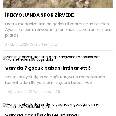
İPEKYOLU’NDA SPOR ZİRVEDE
Urartu medeniyetinin en görkemli yapılarından biri olan
Ayanis Kalesi’nin zirvesine çıkan kadın sporcular, zumba,
pilates
07 Ekim 2023 Cumartesi 17:27
Van’da 7 çocuk babası intihar etti!
Van’ın İpekyolu ilçesine bağlı Karşıyaka mahallesinde
ikamet eden 65 yaşındaki 7 çocuk babası H. A
11 Ağustos 2022 Perşembe 11:49
Van’da çocuğa cinsel istismar