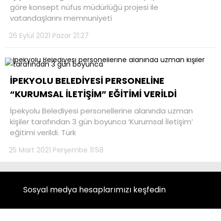
göre konsept nüfus müdürlüğü projesi ile
vatandaşlarını memnuniyeti
26 Eylül 2021 Pazar 21:27
İPEKYOLU BELEDİYESİ PERSONELİNE
“KURUMSAL İLETİŞİM” EĞİTİMİ VERİLDİ
İpekyolu Belediyesi personellerine alanında uzman
kişiler tarafından 3 gün boyunca ‘Kurumsal İletişim’
eğitimi verildi. Türk
25 Mart 2021 Perşembe 11:58
Sosyal medya hesaplarımızı keşfedin