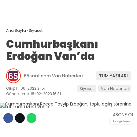
TEKNOLOJİ
Ana Sayfa
›
Siyaset
Cumhurbaşkanı
WhatsApp İhbar
Erdoğan Van’da
Hattı
65saat.com Van Haberleri
TÜM YAZILARI
Facebook
Giriş: 11-06-2022 21:51
Siyaset
Van Haberleri
Güncelleme: 18-02-2023 16:31
Instagram
ABONE OL
Youtube