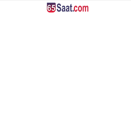
22
°
VAN
GALERİ
VİDEO
YAZARLAR
ANASAYFA
VAN
BÖLGE
GÜNDEM
EKONOMİ
SİYASET
SAĞLIK
SPOR