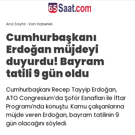
23.5
°
VAN
Ana Sayfa
›
Van Haberleri
GALERİ
VİDEO
YAZARLAR
Cumhurbaşkanı
Erdoğan müjdeyi
ANASAYFA
duyurdu! Bayram
VAN
tatili 9 gün oldu
BÖLGE
GÜNDEM
Cumhurbaşkanı Recep Tayyip Erdoğan,
ATO Congresium’da Şoför Esnafları ile İftar
EKONOMİ
Programı’nda konuştu. Kamu çalışanlarına
SİYASET
müjde veren Erdoğan, bayram tatilinin 9
SAĞLIK
gün olacağını söyledi.
SPOR