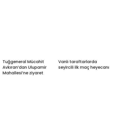
Tuğgeneral Mücahit
Vanlı taraftarlarda
Avkıran’dan Ulupamir
seyircili ilk maç heyecanı
Mahallesi’ne ziyaret