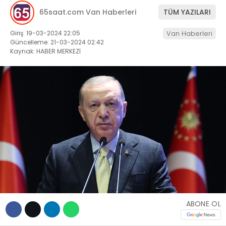
65saat.com Van Haberleri
TÜM YAZILARI
TEKNOLOJİ
Giriş: 19-03-2024 22:05
Van Haberleri
Güncelleme: 21-03-2024 02:42
Kaynak: HABER MERKEZİ
WhatsApp İhbar
Hattı
Facebook
Instagram
ABONE OL
Youtube