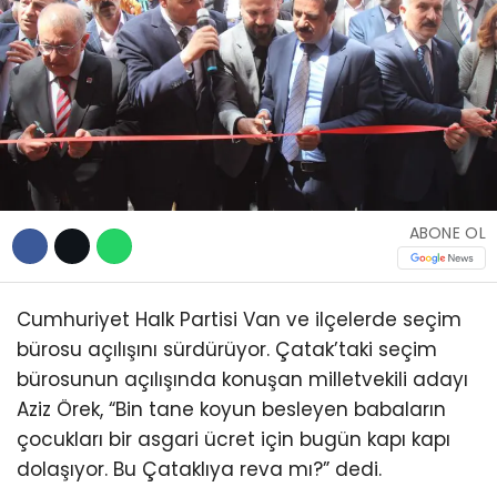
TEKNOLOJİ
WhatsApp İhbar
Hattı
ABONE OL
Facebook
Cumhuriyet Halk Partisi Van ve ilçelerde seçim
bürosu açılışını sürdürüyor. Çatak’taki seçim
bürosunun açılışında konuşan milletvekili adayı
Aziz Örek, “Bin tane koyun besleyen babaların
Instagram
çocukları bir asgari ücret için bugün kapı kapı
dolaşıyor. Bu Çataklıya reva mı?” dedi.
Youtube