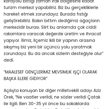
karayolu bittiği zaman Irak bölgesine kadar
turizm merkezi yapabiliriz. Biz bu gerçekliklerle
hareket etmek zorundayız. Burada fıstığı
geliştirebiliriz. Bakın bıttım dediğimiz ağaçların
merkezidir burası. Siirt bu anlamda çok ciddi
rakamlara varacak değerde üretim ve ihracat
yapıyor. İlimiz, ilçemiz ikili bir yapının arasına
sıkışmış biz yeni bir üçüncü yolu yaratmak
zorundayız. Bu da ancak sizlerin desteğiyle olur”
dedi.
“MAALESEF GENÇLERİMİZ MEVSİMLİK İŞÇİ OLARAK
BAŞKA İLLERE GİDİYOR”
Açılışta konuşan bir diğer milletvekili adayı Aziz
Örek, “Ne vaatler verildi, ne sözler verildi Çatak
ile ilgili. Ben 30-35 yıl önce bu sokaklarda