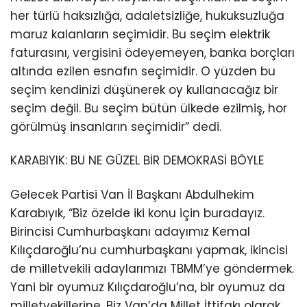
her türlü haksızlığa, adaletsizliğe, hukuksuzluğa
maruz kalanların seçimidir. Bu seçim elektrik
faturasını, vergisini ödeyemeyen, banka borçları
altında ezilen esnafın seçimidir. O yüzden bu
seçim kendinizi düşünerek oy kullanacağız bir
seçim değil. Bu seçim bütün ülkede ezilmiş, hor
görülmüş insanların seçimidir” dedi.
KARABIYIK: BU NE GÜZEL BİR DEMOKRASİ BÖYLE
Gelecek Partisi Van İl Başkanı Abdulhekim
Karabıyık, “Biz özelde iki konu için buradayız.
Birincisi Cumhurbaşkanı adayımız Kemal
Kılıçdaroğlu’nu cumhurbaşkanı yapmak, ikincisi
de milletvekili adaylarımızı TBMM’ye göndermek.
Yani bir oyumuz Kılıçdaroğlu’na, bir oyumuz da
milletvekillerine. Biz Van’da Millet İttifakı olarak