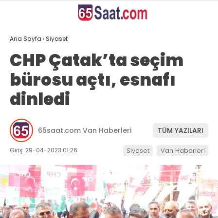
25.2
°
VAN
Ana Sayfa
›
Siyaset
GALERİ
VİDEO
YAZARLAR
CHP Çatak’ta seçim
bürosu açtı, esnafı
ANASAYFA
dinledi
VAN
BÖLGE
65saat.com Van Haberleri
TÜM YAZILARI
GÜNDEM
Giriş: 29-04-2023 01:26
Siyaset
Van Haberleri
EKONOMİ
SİYASET
SAĞLIK
SPOR