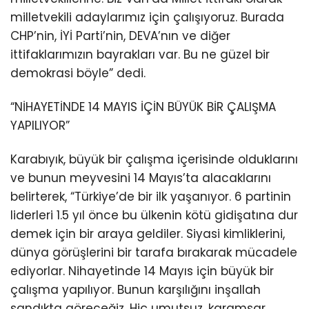
milletvekili adaylarımız için çalışıyoruz. Burada
CHP’nin, İYİ Parti’nin, DEVA’nın ve diğer
ittifaklarımızın bayrakları var. Bu ne güzel bir
demokrasi böyle” dedi.
“NİHAYETİNDE 14 MAYIS İÇİN BÜYÜK BİR ÇALIŞMA
YAPILIYOR”
Karabıyık, büyük bir çalışma içerisinde olduklarını
ve bunun meyvesini 14 Mayıs’ta alacaklarını
belirterek, “Türkiye’de bir ilk yaşanıyor. 6 partinin
liderleri 1.5 yıl önce bu ülkenin kötü gidişatına dur
demek için bir araya geldiler. Siyasi kimliklerini,
dünya görüşlerini bir tarafa bırakarak mücadele
ediyorlar. Nihayetinde 14 Mayıs için büyük bir
çalışma yapılıyor. Bunun karşılığını inşallah
sandıkta göreceğiz. Hiç umutsuz, karamsar