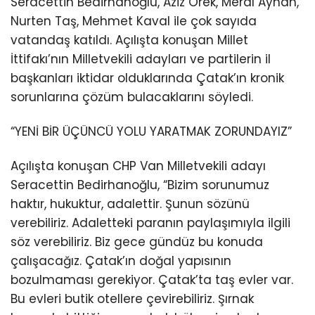
Seracettin Bedirhanoğlu, Aziz Örek, Meral Ayhan,
Nurten Taş, Mehmet Kaval ile çok sayıda
vatandaş katıldı. Açılışta konuşan Millet
İttifakı’nın Milletvekili adayları ve partilerin il
başkanları iktidar olduklarında Çatak’ın kronik
sorunlarına çözüm bulacaklarını söyledi.
“YENİ BİR ÜÇÜNCÜ YOLU YARATMAK ZORUNDAYIZ”
Açılışta konuşan CHP Van Milletvekili adayı
Seracettin Bedirhanoğlu, “Bizim sorunumuz
haktır, hukuktur, adalettir. Şunun sözünü
verebiliriz. Adaletteki paranın paylaşımıyla ilgili
söz verebiliriz. Biz gece gündüz bu konuda
çalışacağız. Çatak’ın doğal yapısının
bozulmaması gerekiyor. Çatak’ta taş evler var.
Bu evleri butik otellere çevirebiliriz. Şırnak