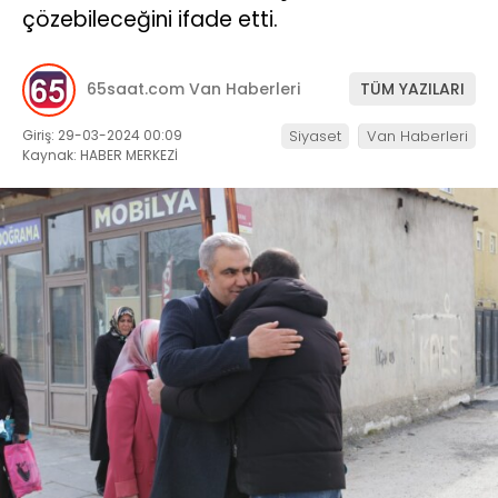
çözebileceğini ifade etti.
TEKNOLOJİ
65saat.com Van Haberleri
TÜM YAZILARI
Giriş: 29-03-2024 00:09
Siyaset
Van Haberleri
Kaynak: HABER MERKEZİ
WhatsApp İhbar
Hattı
Facebook
Instagram
Youtube