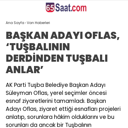
25.2
°
VAN
Ana Sayfa
›
Van Haberleri
GALERİ
VİDEO
YAZARLAR
BAŞKAN ADAYI OFLAS,
‘TUŞBALININ
ANASAYFA
DERDİNDEN TUŞBALI
VAN
ANLAR’
BÖLGE
GÜNDEM
AK Parti Tuşba Belediye Başkan Adayı
Süleyman Oflas, yerel seçimler öncesi
EKONOMİ
esnaf ziyaretlerini tamamladı. Başkan
SİYASET
Adayı Oflas, ziyaret ettiği esnafları projeleri
SAĞLIK
anlatıp, sorunlara hâkim olduklarını ve bu
sorunları da ancak bir Tuşbalının
SPOR