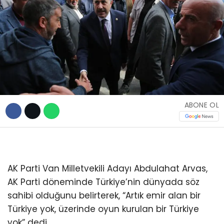
TEKNOLOJİ
WhatsApp İhbar
Hattı
ABONE OL
Facebook
AK Parti Van Milletvekili Adayı Abdulahat Arvas,
AK Parti döneminde Türkiye’nin dünyada söz
Instagram
sahibi olduğunu belirterek, “Artık emir alan bir
Türkiye yok, üzerinde oyun kurulan bir Türkiye
Youtube
yok” dedi.