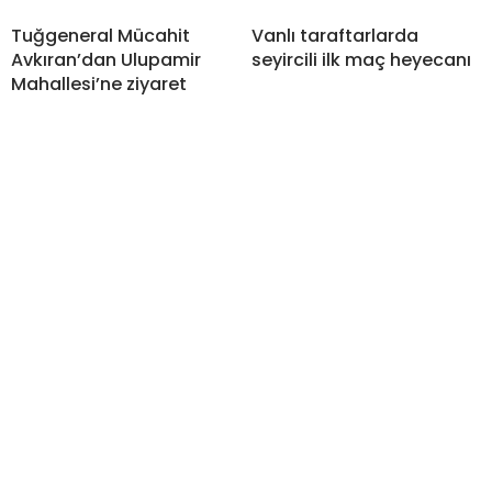
Tuğgeneral Mücahit
Vanlı taraftarlarda
Avkıran’dan Ulupamir
seyircili ilk maç heyecanı
Mahallesi’ne ziyaret