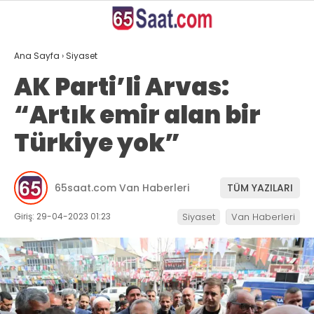
21.8
°
VAN
Ana Sayfa
›
Siyaset
GALERİ
VİDEO
YAZARLAR
AK Parti’li Arvas:
“Artık emir alan bir
ANASAYFA
Türkiye yok”
VAN
BÖLGE
65saat.com Van Haberleri
TÜM YAZILARI
GÜNDEM
Giriş: 29-04-2023 01:23
Siyaset
Van Haberleri
EKONOMİ
SİYASET
SAĞLIK
SPOR