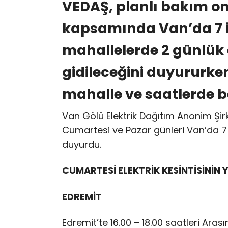
VEDAŞ, planlı bakım o
kapsamında Van’da 7 ilç
mahallelerde 2 günlük e
gidileceğini duyururken
mahalle ve saatlerde be
Van Gölü Elektrik Dağıtım Anonim Şir
Cumartesi ve Pazar günleri Van’da 7 i
duyurdu.
CUMARTESİ ELEKTRİK KESİNTİSİNİN 
EDREMİT
Edremit’te 16.00 – 18.00 saatleri Ara