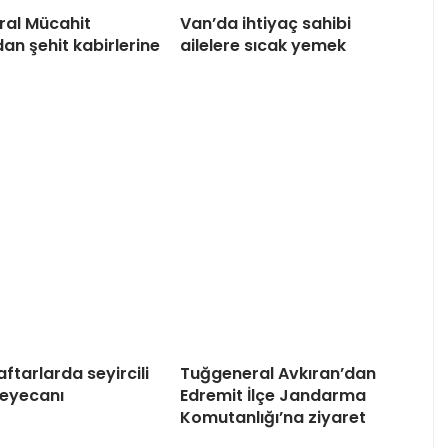
al Mücahit
Van’da ihtiyaç sahibi
an şehit kabirlerine
ailelere sıcak yemek
aftarlarda seyircili
Tuğgeneral Avkıran’dan
heyecanı
Edremit İlçe Jandarma
Komutanlığı’na ziyaret