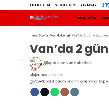
1
FOTO
GALERİ
VİDEO
GALERİ
YAZARLAR
ANASAYFA
VAN
Ana Sayfa
›
Van Haberleri
›
Van’da 2 gün elektrik ke
Van’da 2 gün 
65saat.com Van Haberleri
Giriş: 09-09-2023 19:12