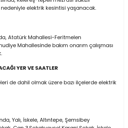
edeniyle elektrik kesintisi yaşanacak.
nda, Atatürk Mahallesi-Feritmelen
udiye Mahallesinde bakım onarım çalışması
.
LACAĞI YER VE SAATLER
leri de dahil olmak üzere bazı ilçelerde elektrik
nda, Yalı, İskele, Altıntepe, Şemsibey
Sokak, Can 3.Sokakveysel Karani Sokak, İskele