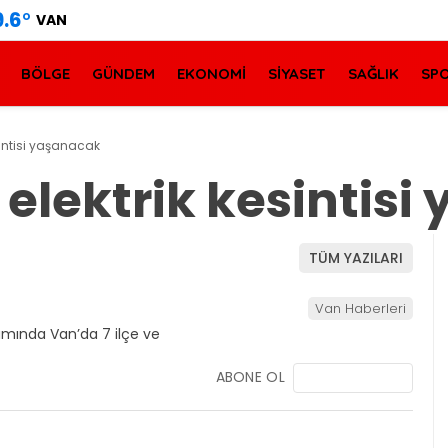
9.6
°
VAN
BÖLGE
GÜNDEM
EKONOMİ
SİYASET
SAĞLIK
SP
sintisi yaşanacak
elektrik kesintis
TÜM YAZILARI
Van Haberleri
ABONE OL