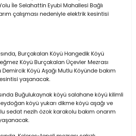
lu İle Selahattin Eyubi Mahallesi Bağlı
ım çalışması nedeniyle elektrik kesintisi
rasında, Burçakalan Köyü Hangedik Köyü
eğmez Köyü Burçakalan Üçevler Mezrası
 Demircik Köyü Aşağı Mutlu Köyünde bakım
esintisi yaşanacak.
rasında Buğulukaynak köyü salahane köyü kilimli
beydoğan köyü yukarı dikme köyü aşağı ve
kolu sedat nezih özok karakolu bakım onarım
i yaşanacak.
sında, Kelereş-tepeli mezrası sakızlı