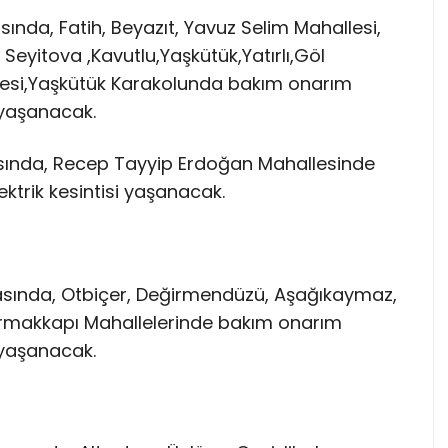
sında, Fatih, Beyazıt, Yavuz Selim Mahallesi,
 Seyitova ,Kavutlu,Yaşkütük,Yatırlı,Göl
gesi,Yaşkütük Karakolunda bakım onarım
i yaşanacak.
rasında, Recep Tayyip Erdoğan Mahallesinde
ktrik kesintisi yaşanacak.
rasında, Otbiçer, Değirmendüzü, Aşağıkaymaz,
armakkapı Mahallelerinde bakım onarım
i yaşanacak.