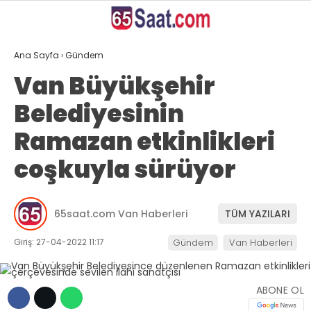
25.2
°
VAN
Ana Sayfa
›
Gündem
GALERİ
VİDEO
YAZARLAR
Van Büyükşehir
Belediyesinin
ANASAYFA
Ramazan etkinlikleri
VAN
coşkuyla sürüyor
BÖLGE
GÜNDEM
65saat.com Van Haberleri
TÜM YAZILARI
EKONOMİ
Giriş: 27-04-2022 11:17
Gündem
Van Haberleri
SİYASET
SAĞLIK
ABONE OL
SPOR