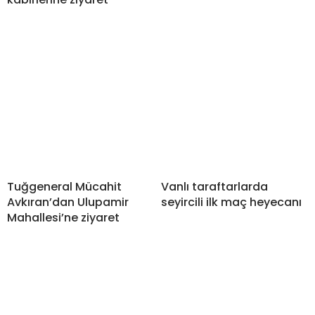
Tuğgeneral Mücahit
Vanlı taraftarlarda
Avkıran’dan Ulupamir
seyircili ilk maç heyecanı
Mahallesi’ne ziyaret