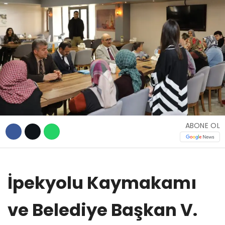
TEKNOLOJİ
WhatsApp İhbar
Hattı
ABONE OL
Facebook
İpekyolu Kaymakamı
Instagram
ve Belediye Başkan V.
Youtube