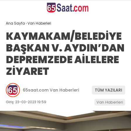
28.5
°
VAN
Ana Sayfa
›
Van Haberleri
GALERİ
VİDEO
YAZARLAR
KAYMAKAM/BELEDİYE
BAŞKAN V. AYDIN’DAN
ANASAYFA
DEPREMZEDE AİLELERE
VAN
ZİYARET
BÖLGE
GÜNDEM
65saat.com Van Haberleri
TÜM YAZILARI
EKONOMİ
Giriş: 23-03-2023 19:59
Van Haberleri
SİYASET
SAĞLIK
SPOR