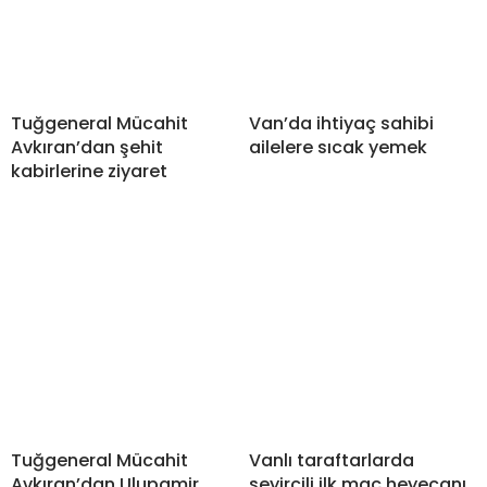
Tuğgeneral Mücahit
Van’da ihtiyaç sahibi
Avkıran’dan şehit
ailelere sıcak yemek
kabirlerine ziyaret
Tuğgeneral Mücahit
Vanlı taraftarlarda
Avkıran’dan Ulupamir
seyircili ilk maç heyecanı