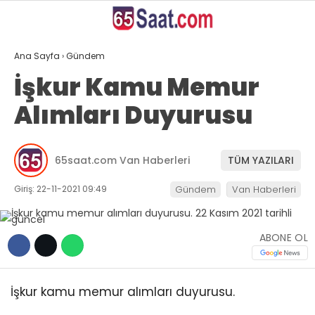
26.3
°
VAN
Ana Sayfa
›
Gündem
GALERİ
VİDEO
YAZARLAR
İşkur Kamu Memur
Alımları Duyurusu
ANASAYFA
VAN
65saat.com Van Haberleri
TÜM YAZILARI
BÖLGE
Giriş: 22-11-2021 09:49
Gündem
Van Haberleri
GÜNDEM
EKONOMİ
ABONE OL
SİYASET
SAĞLIK
İşkur kamu memur alımları duyurusu.
SPOR