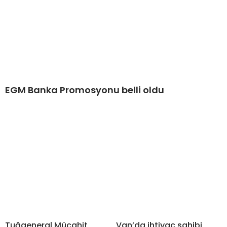
EGM Banka Promosyonu belli oldu
Tuğgeneral Mücahit
Van’da ihtiyaç sahibi