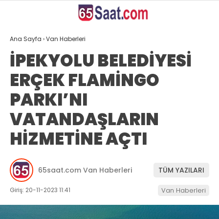
28.5
°
VAN
Ana Sayfa
›
Van Haberleri
GALERİ
VİDEO
YAZARLAR
İPEKYOLU BELEDİYESİ
ERÇEK FLAMİNGO
ANASAYFA
PARKI’NI
VAN
VATANDAŞLARIN
BÖLGE
HİZMETİNE AÇTI
GÜNDEM
EKONOMİ
65saat.com Van Haberleri
TÜM YAZILARI
SİYASET
Giriş: 20-11-2023 11:41
Van Haberleri
SAĞLIK
SPOR