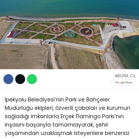
TEKNOLOJİ
WhatsApp İhbar
Hattı
ABONE OL
Facebook
İpekyolu Belediyesi’nin Park ve Bahçeler
Müdürlüğü ekipleri, özverili çabaları ve kurumun
Instagram
sağladığı imkanlarla Erçek Flamingo Parkı’nın
inşasını başarıyla tamamlayarak, şehir
yaşamından uzaklaşmak isteyenlere benzersiz
Youtube