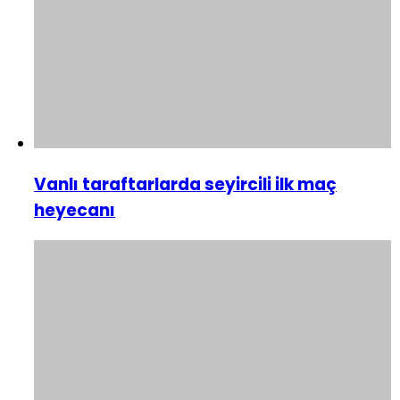
Vanlı taraftarlarda seyircili ilk maç
heyecanı