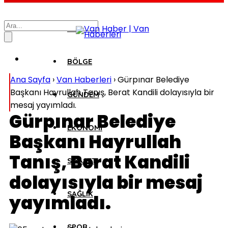
VAN
BÖLGE
Ana Sayfa
›
Van Haberleri
›
Gürpınar Belediye
Başkanı Hayrullah Tanış, Berat Kandili dolayısıyla bir
GÜNDEM
mesaj yayımladı.
Gürpınar Belediye
EKONOMİ
Başkanı Hayrullah
Tanış, Berat Kandili
SİYASET
dolayısıyla bir mesaj
SAĞLIK
yayımladı.
SPOR