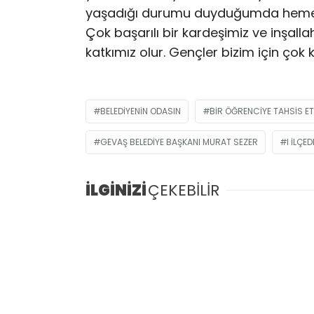
yaşadığı durumu duyduğumda hemen b
Çok başarılı bir kardeşimiz ve inşall
katkımız olur. Gençler bizim için çok k
BELEDIYENIN ODASIN
BIR ÖĞRENCIYE TAHSIS ET
GEVAŞ BELEDIYE BAŞKANI MURAT SEZER
I ILÇE
İLGİNİZİ
ÇEKEBİLİR