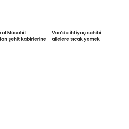
al Mücahit
Van’da ihtiyaç sahibi
an şehit kabirlerine
ailelere sıcak yemek