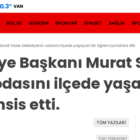
0.3
°
VAN
BÖLGE
GÜNDEM
EKONOMİ
SİYASET
SAĞLIK
SP
rat Sezer, belediyenin odasını ilçede yaşayan bir öğrenciye tahsis etti.
ye Başkanı Murat 
dasını ilçede yaş
sis etti.
TÜM YAZILARI
Van Haberleri