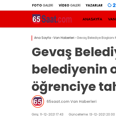
2
FOTO
GALERİ
VİDEO
GALERİ
YAZARLAR
ANASAYFA
VAN
Ana Sayfa
›
Van Haberleri
›
Gevaş Belediye Başkanı Mu
Gevaş Beledi
belediyenin o
öğrenciye tah
65saat.com Van Haberleri
Giriş: 11-12-2021 17:43
Güncelleme: 13-12-2021 20:00