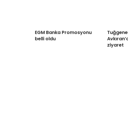
EGM Banka Promosyonu
Tuğgener
belli oldu
Avkıran’d
ziyaret