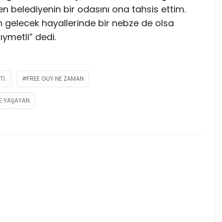
elediyenin bir odasını ona tahsis ettim.
ah gelecek hayallerinde bir nebze de olsa
ıymetli” dedi.
TI.
FREE GUY NE ZAMAN
DE YAŞAYAN