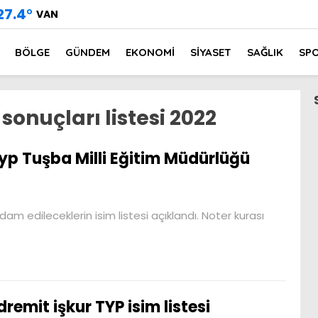
27.4
°
VAN
BÖLGE
GÜNDEM
EKONOMİ
SİYASET
SAĞLIK
SP
sonuçları listesi 2022
yp Tuşba Milli Eğitim Müdürlüğü
hdam edileceklerin isim listesi açıklandı. Noter kurası
dremit işkur TYP isim listesi