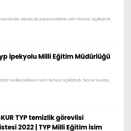
nyesinde alınacak personellerin isim listesi açıklandı.
yp İpekyolu Milli Eğitim Müdürlüğü
hdam edileceklerin isim listesi açıklandı. Noter kurası
ŞKUR TYP temizlik görevlisi
stesi 2022 | TYP Milli Eğitim İsim