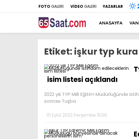
FOTO
GALERİ
VİDEO
GALERİ
YAZARLAR
ANASAYFA
VAN
Etiket:
işkur typ kura 
T
isim listesi açıklandı
2022 yılı TYP Milli Eğitim Müdürlüğünde isti
sonrası Tuşba
01 Eylül 2022 Perşembe 15:56
E