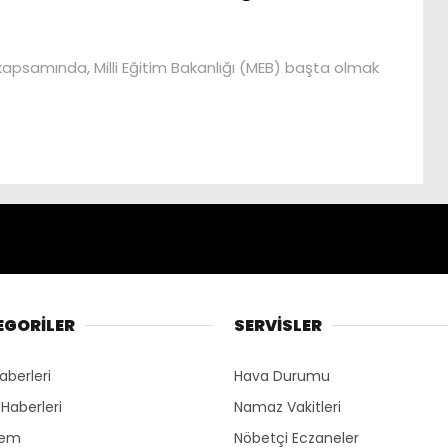
apsamında, Milli Eğitim Bakanlığı (MEB) başta olmak
EGORİLER
SERVİSLER
aberleri
Hava Durumu
 Haberleri
Namaz Vakitleri
dem
Nöbetçi Eczaneler