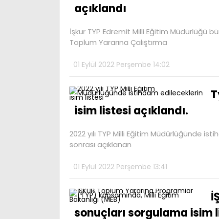
açıklandı
İşkur TYP Edremit Milli Eğitim Müdürlüğü bü
Toplum Yararına Çalıştırma
01 Eylül 2022 Perşembe 14:02
T
isim listesi açıklandı.
2022 yılı TYP Milli Eğitim Müdürlüğünde isti
sonrası açıklanan
01 Eylül 2022 Perşembe 13:41
İ
sonuçları sorgulama isim li