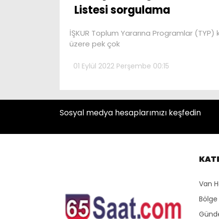
Listesi sorgulama
İŞKUR Toplum Yararına Programlar (TYP) k
üzere pek çok
01 Eylül 2022 Perşembe 00:15
Sosyal medya hesaplarımızı keşfedin
KAT
Van H
Bölge
Gün