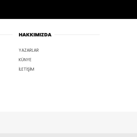
ANASAYFA
VAN
HAKKIMIZDA
BÖLGE
YAZARLAR
GÜNDEM
KÜNYE
EKONOMİ
İLETİŞİM
SİYASET
SAĞLIK
SPOR
TEKNOLOJİ