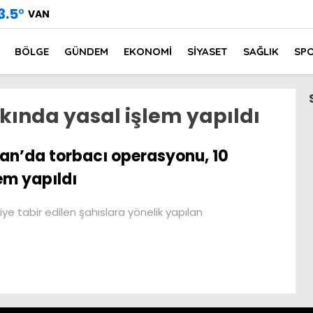
3.5
°
VAN
BÖLGE
GÜNDEM
EKONOMİ
SİYASET
SAĞLIK
SP
kında yasal işlem yapıldı
an’da torbacı operasyonu, 10
em yapıldı
iye tabir edilen şahıslara yönelik yapılan