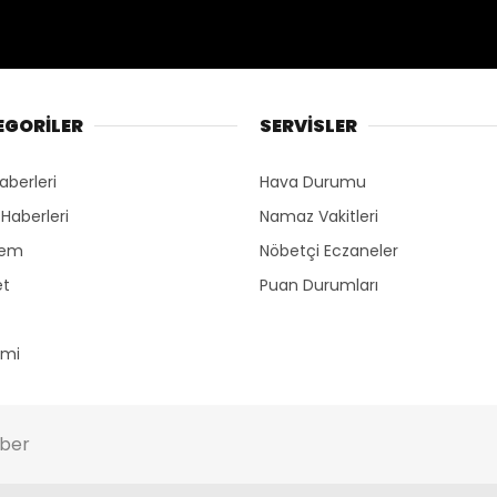
EGORİLER
SERVİSLER
aberleri
Hava Durumu
 Haberleri
Namaz Vakitleri
dem
Nöbetçi Eczaneler
et
Puan Durumları
omi
ber