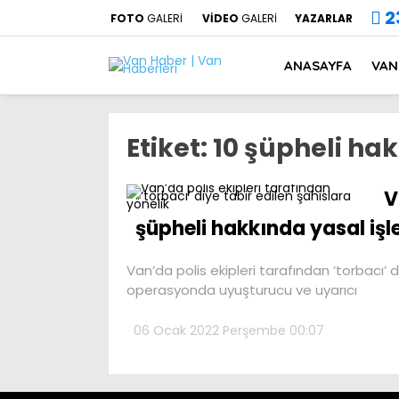
2
FOTO
GALERİ
VİDEO
GALERİ
YAZARLAR
ANASAYFA
VAN
Etiket:
10 şüpheli hak
V
şüpheli hakkında yasal işl
Van’da polis ekipleri tarafından ‘torbacı’ d
operasyonda uyuşturucu ve uyarıcı
06 Ocak 2022 Perşembe 00:07