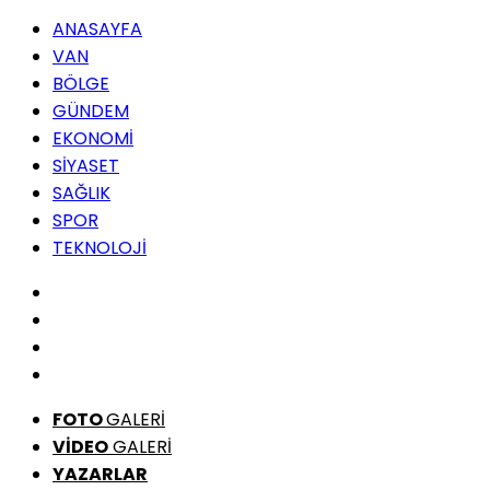
ANASAYFA
VAN
BÖLGE
GÜNDEM
EKONOMİ
SİYASET
SAĞLIK
SPOR
TEKNOLOJİ
FOTO
GALERİ
VİDEO
GALERİ
YAZARLAR