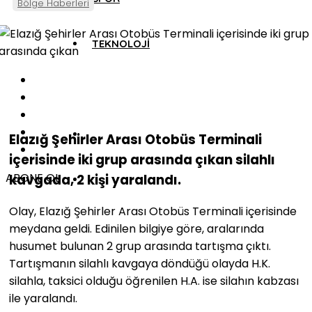
Bölge Haberleri
TEKNOLOJİ
Elazığ Şehirler Arası Otobüs Terminali
içerisinde iki grup arasında çıkan silahlı
ABONE OL
kavgada, 2 kişi yaralandı.
Olay, Elazığ Şehirler Arası Otobüs Terminali içerisinde
meydana geldi. Edinilen bilgiye göre, aralarında
husumet bulunan 2 grup arasında tartışma çıktı.
Tartışmanın silahlı kavgaya döndüğü olayda H.K.
silahla, taksici olduğu öğrenilen H.A. ise silahın kabzası
ile yaralandı.