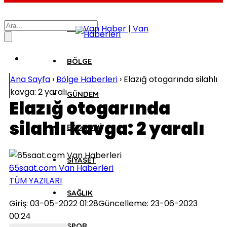
VAN
BÖLGE
Ana Sayfa
›
Bölge Haberleri
›
Elazığ otogarında silahlı
kavga: 2 yaralı
GÜNDEM
Elazığ otogarında
silahlı kavga: 2 yaralı
EKONOMİ
SİYASET
65saat.com Van Haberleri
TÜM YAZILARI
SAĞLIK
Giriş: 03-05-2022 01:28
Güncelleme: 23-06-2023
00:24
SPOR