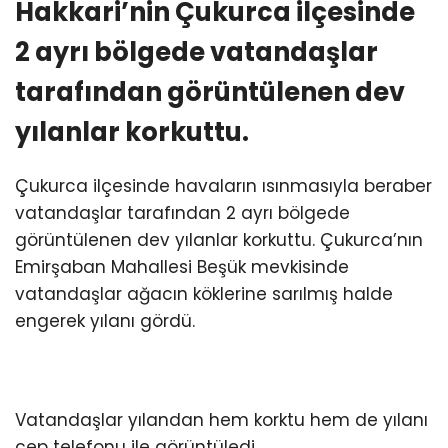
Hakkari’nin Çukurca ilçesinde
TEKNOLOJİ
2 ayrı bölgede vatandaşlar
tarafından görüntülenen dev
yılanlar korkuttu.
WhatsApp İhbar
Hattı
Çukurca ilçesinde havaların ısınmasıyla beraber
vatandaşlar tarafından 2 ayrı bölgede
görüntülenen dev yılanlar korkuttu. Çukurca’nın
Emirşaban Mahallesi Beşük mevkisinde
Facebook
vatandaşlar ağacın köklerine sarılmış halde
engerek yılanı gördü.
Instagram
Vatandaşlar yılandan hem korktu hem de yılanı
Youtube
cep telefonu ile görüntüledi.