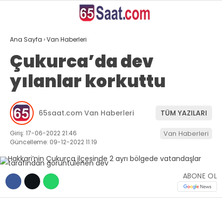
22.4
°
VAN
Ana Sayfa
›
Van Haberleri
GALERİ
VİDEO
YAZARLAR
Çukurca’da dev
yılanlar korkuttu
ANASAYFA
VAN
65saat.com Van Haberleri
TÜM YAZILARI
BÖLGE
Giriş: 17-06-2022 21:46
Van Haberleri
GÜNDEM
Güncelleme: 09-12-2022 11:19
EKONOMİ
ABONE OL
SİYASET
SAĞLIK
SPOR