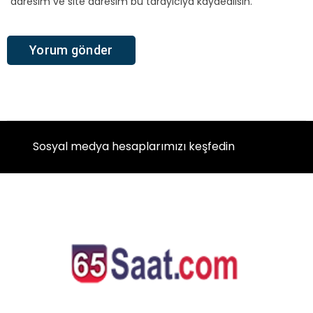
adresim ve site adresim bu tarayıcıya kaydedilsin.
Sosyal medya hesaplarımızı keşfedin